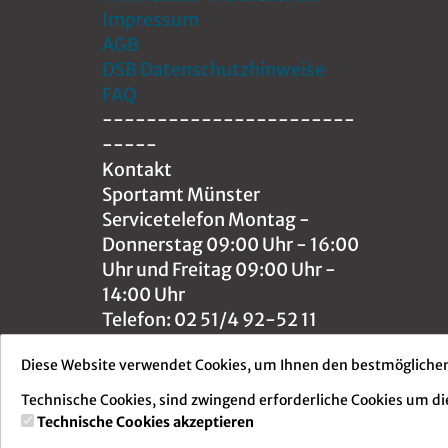
Impressum
AGB
DSB
Datenschutzhinweise
FAQ
-----------------------
-----
Kontakt
Sportamt Münster
Servicetelefon Montag -
Donnerstag 09:00 Uhr - 16:00
Uhr und Freitag 09:00 Uhr -
14:00 Uhr
Telefon: 02 51/4 92-52 11
E-Mail:
sportamt@stadt-
Diese Website verwendet Cookies, um Ihnen den bestmöglichen
muenster.de
Kursstornierungen:
Technische Cookies, sind zwingend erforderliche Cookies um di
baedertickets@stadt-
Technische Cookies akzeptieren
muenster.de