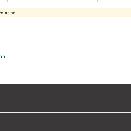
rmine an.
100